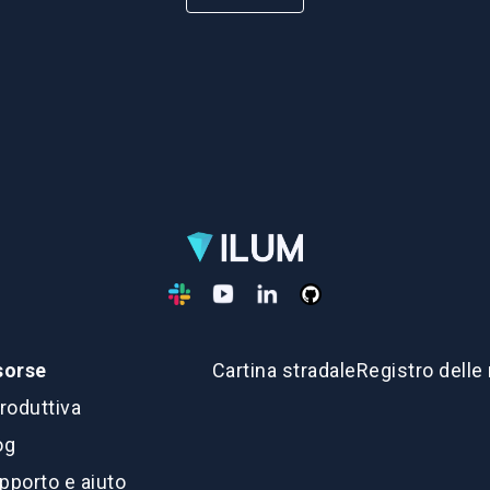
sorse
Cartina stradale
Registro delle
troduttiva
og
pporto e aiuto