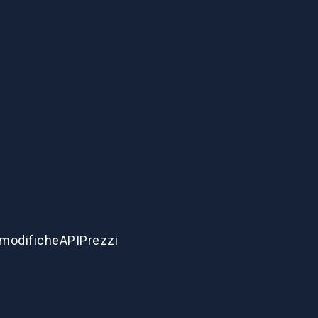
ZH-HANS
 modifiche
API
Prezzi