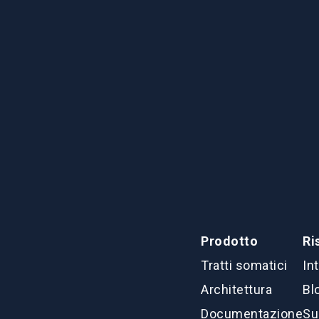
Prodotto
Ri
Tratti somatici
In
Architettura
Bl
Documentazione
Su